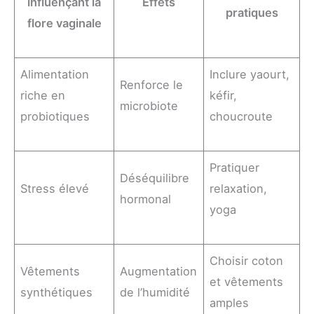
influençant la
Effets
pratiques
flore vaginale
Alimentation
Inclure yaourt,
Renforce le
riche en
kéfir,
microbiote
probiotiques
choucroute
Pratiquer
Déséquilibre
Stress élevé
relaxation,
hormonal
yoga
Choisir coton
Vêtements
Augmentation
et vêtements
synthétiques
de l’humidité
amples