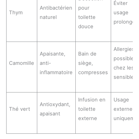
Éviter
Antibactérien
pour
Thym
usage
naturel
toilette
prolongé
douce
Allergies
Apaisante,
Bain de
possibles
Camomille
anti-
siège,
chez les
inflammatoire
compresses
sensibles
Infusion en
Usage
Antioxydant,
Thé vert
toilette
externe
apaisant
externe
uniqueme