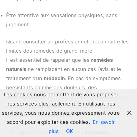
Être attentive aux sensations physiques, sans
jugement.
Quand consulter un professionnel : reconnaître les
limites des remèdes de grand-mère
Il est essentiel de rappeler que les
remèdes
naturels
ne remplacent en aucun cas l’avis et le
traitement d’un
médecin
. En cas de symptômes
persistants comme des douleurs, des
Les cookies nous permettent de vous proposer
démangeaisons
intenses, des pertes abondantes
nos services plus facilement. En utilisant nos
ou une odeur anormale qui ne s’atténue pas, la
services, vous nous donnez expressément votre
consultation est impérative.
accord pour exploiter ces cookies.
En savoir
plus
OK
Ces signes peuvent révéler des
infections