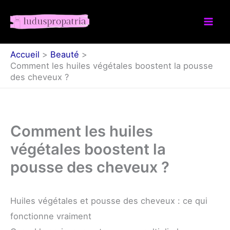
Aller
au
contenu
Accueil
Beauté
Comment les huiles végétales boostent la pousse
des cheveux ?
Comment les huiles
végétales boostent la
pousse des cheveux ?
Huiles végétales et pousse des cheveux : ce qui
fonctionne vraiment