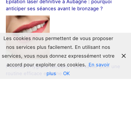
Épilation laser définitive à Aubagne : pourquoi
anticiper ses séances avant le bronzage ?
Les cookies nous permettent de vous proposer
nos services plus facilement. En utilisant nos
services, vous nous donnez expressément votre
accord pour exploiter ces cookies.
En savoir
Produits d’hygiène dentaire : tout savoir pour une
routine efficace et saine
plus
OK