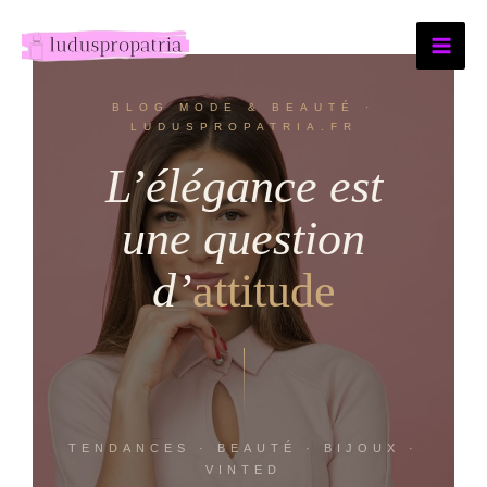
Aller
au
contenu
BLOG MODE & BEAUTÉ ·
LUDUSPROPATRIA.FR
L’élégance est
une question
d’
attitude
TENDANCES · BEAUTÉ · BIJOUX ·
VINTED