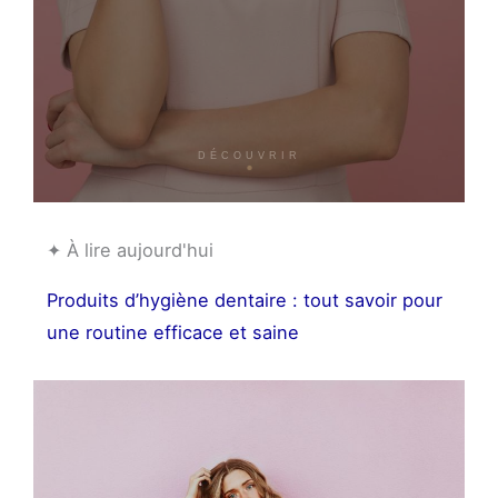
DÉCOUVRIR
✦ À lire aujourd'hui
Le guide ultime du bonnet en satin : l’allié
secret de vos cheveux