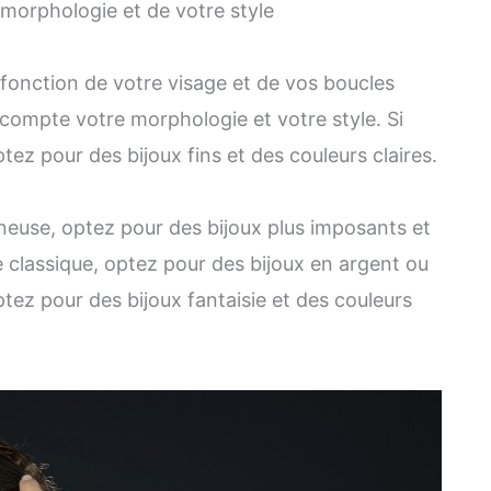
 morphologie et de votre style
 fonction de votre visage et de vos boucles
 compte votre morphologie et votre style. Si
ez pour des bijoux fins et des couleurs claires.
neuse, optez pour des bijoux plus imposants et
e classique, optez pour des bijoux en argent ou
tez pour des bijoux fantaisie et des couleurs