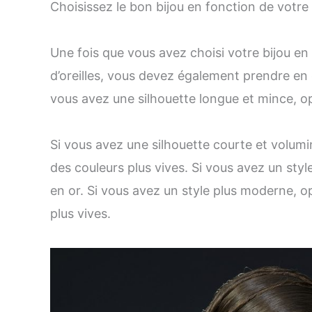
Choisissez le bon bijou en fonction de votre
Une fois que vous avez choisi votre bijou en
d’oreilles, vous devez également prendre en
vous avez une silhouette longue et mince, opt
Si vous avez une silhouette courte et volumi
des couleurs plus vives. Si vous avez un styl
en or. Si vous avez un style plus moderne, op
plus vives.