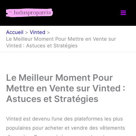
Aller
au
contenu
Accueil
Vinted
Le Meilleur Moment Pour Mettre en Vente sur
Vinted : Astuces et Stratégies
Le Meilleur Moment Pour
Mettre en Vente sur Vinted :
Astuces et Stratégies
Vinted est devenu l’une des plateformes les plus
populaires pour acheter et vendre des vêtements