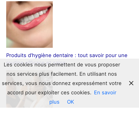
Produits d’hygiène dentaire : tout savoir pour une
routine efficace et saine
Les cookies nous permettent de vous proposer
nos services plus facilement. En utilisant nos
services, vous nous donnez expressément votre
accord pour exploiter ces cookies.
En savoir
plus
OK
Le guide ultime du bonnet en satin : l’allié secret de
vos cheveux