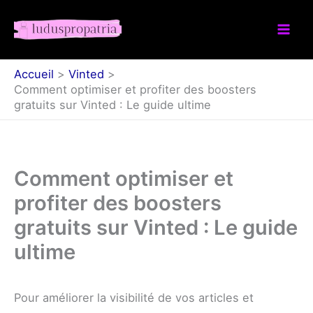
Aller
au
contenu
Accueil
Vinted
Comment optimiser et profiter des boosters
gratuits sur Vinted : Le guide ultime
Comment optimiser et
profiter des boosters
gratuits sur Vinted : Le guide
ultime
Pour améliorer la visibilité de vos articles et