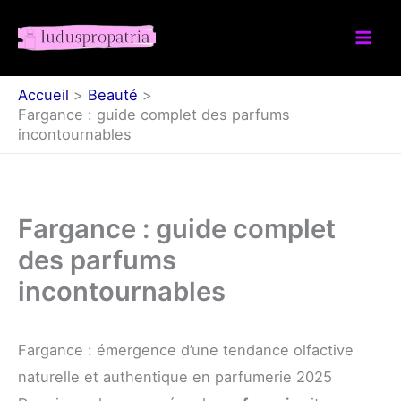
Aller
au
contenu
Accueil
Beauté
Fargance : guide complet des parfums
incontournables
Fargance : guide complet
des parfums
incontournables
Fargance : émergence d’une tendance olfactive
naturelle et authentique en parfumerie 2025