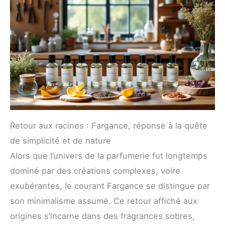
Retour aux racines : Fargance, réponse à la quête
de simplicité et de nature
Alors que l’univers de la parfumerie fut longtemps
dominé par des créations complexes, voire
exubérantes, le courant Fargance se distingue par
son minimalisme assumé. Ce retour affiché aux
origines s’incarne dans des fragrances sobres,