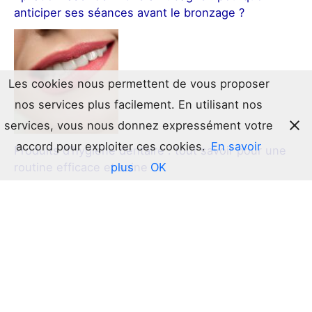
anticiper ses séances avant le bronzage ?
Les cookies nous permettent de vous proposer
nos services plus facilement. En utilisant nos
services, vous nous donnez expressément votre
accord pour exploiter ces cookies.
En savoir
Produits d’hygiène dentaire : tout savoir pour une
plus
OK
routine efficace et saine
Le guide ultime du bonnet en satin : l’allié secret de