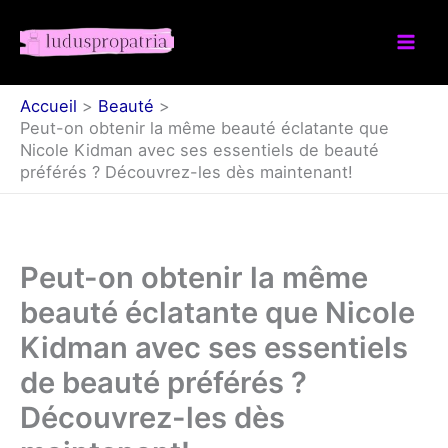
Aller
au
contenu
Accueil
Beauté
Peut-on obtenir la même beauté éclatante que
Nicole Kidman avec ses essentiels de beauté
préférés ? Découvrez-les dès maintenant!
Peut-on obtenir la même
beauté éclatante que Nicole
Kidman avec ses essentiels
de beauté préférés ?
Découvrez-les dès