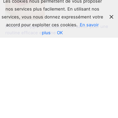
Les cookies nous permettent de vous proposer
nos services plus facilement. En utilisant nos
services, vous nous donnez expressément votre
accord pour exploiter ces cookies.
En savoir
Produits d’hygiène dentaire : tout savoir pour une
plus
OK
routine efficace et saine
Le guide ultime du bonnet en satin : l’allié secret de
vos cheveux