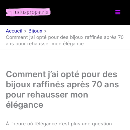
Aller
au
contenu
Accueil
Bijoux
Comment j’ai opté pour des bijoux raffinés après 70
ans pour rehausser mon élégance
Comment j’ai opté pour des
bijoux raffinés après 70 ans
pour rehausser mon
élégance
À l’heure où l’élégance n’est plus une question