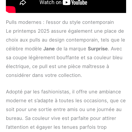
Pulls modernes : l’essor du style contemporain
Le printemps 2025 assure également une place de
choix aux pulls au design contemporain, tels que le
célèbre modèle
Jane
de la marque
Surprise
. Avec
sa coupe légèrement bouffante et sa couleur bleu
électrique, ce pull est une pièce maîtresse à
considérer dans votre collection.
Adopté par les fashionistas, il offre une ambiance
moderne et s’adapte à toutes les occasions, que ce
soit pour une sortie entre amis ou une journée au
bureau. Sa couleur vive est parfaite pour attirer
l’attention et égayer les tenues parfois trop