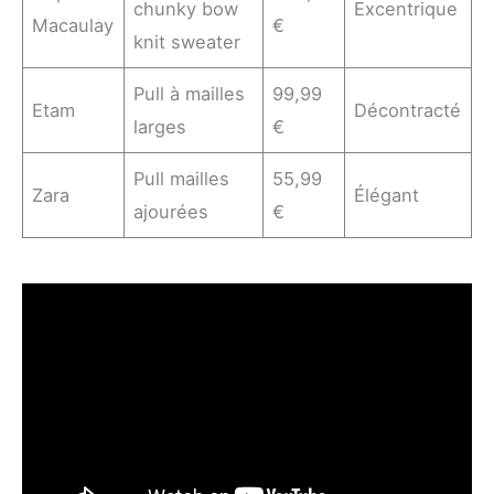
chunky bow
Excentrique
Macaulay
€
knit sweater
Pull à mailles
99,99
Etam
Décontracté
larges
€
Pull mailles
55,99
Zara
Élégant
ajourées
€