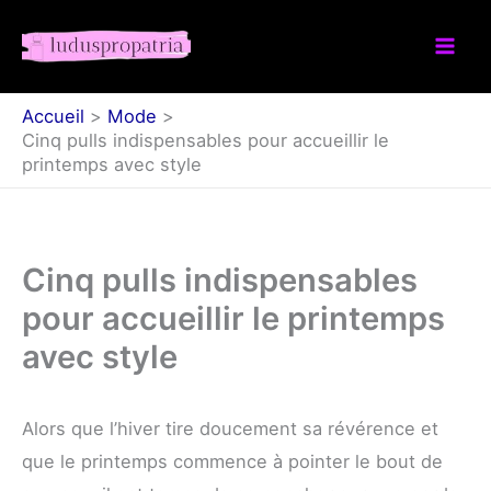
Aller
au
contenu
Accueil
Mode
Cinq pulls indispensables pour accueillir le
printemps avec style
Cinq pulls indispensables
pour accueillir le printemps
avec style
Alors que l’hiver tire doucement sa révérence et
que le printemps commence à pointer le bout de