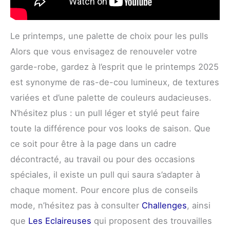
Le printemps, une palette de choix pour les pulls
Alors que vous envisagez de renouveler votre
garde-robe, gardez à l’esprit que le printemps 2025
est synonyme de ras-de-cou lumineux, de textures
variées et d’une palette de couleurs audacieuses.
N’hésitez plus : un pull léger et stylé peut faire
toute la différence pour vos looks de saison. Que
ce soit pour être à la page dans un cadre
décontracté, au travail ou pour des occasions
spéciales, il existe un pull qui saura s’adapter à
chaque moment. Pour encore plus de conseils
mode, n’hésitez pas à consulter
Challenges
, ainsi
que
Les Eclaireuses
qui proposent des trouvailles