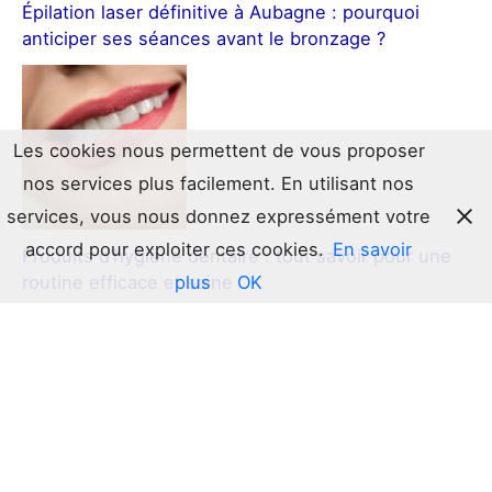
Épilation laser définitive à Aubagne : pourquoi
anticiper ses séances avant le bronzage ?
Les cookies nous permettent de vous proposer
nos services plus facilement. En utilisant nos
services, vous nous donnez expressément votre
accord pour exploiter ces cookies.
En savoir
Produits d’hygiène dentaire : tout savoir pour une
plus
OK
routine efficace et saine