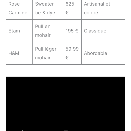
Rose
Sweater
625
Artisanal et
Carmine
tie & dye
€
coloré
Pull en
Etam
195 €
Classique
mohair
Pull léger
59,99
H&M
Abordable
mohair
€