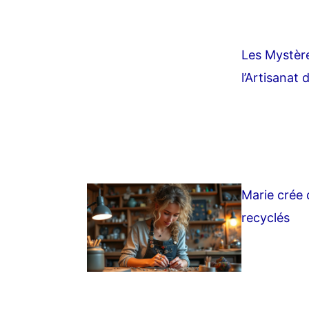
Les Mystère
l’Artisanat d
Marie crée d
recyclés