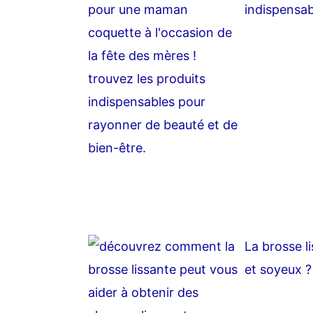
indispensab
La brosse li
et soyeux ?