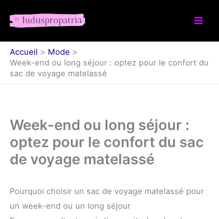
Aller
au
contenu
Accueil
Mode
Week-end ou long séjour : optez pour le confort du
sac de voyage matelassé
Week-end ou long séjour :
optez pour le confort du sac
de voyage matelassé
Pourquoi choisir un sac de voyage matelassé pour
un week-end ou un long séjour