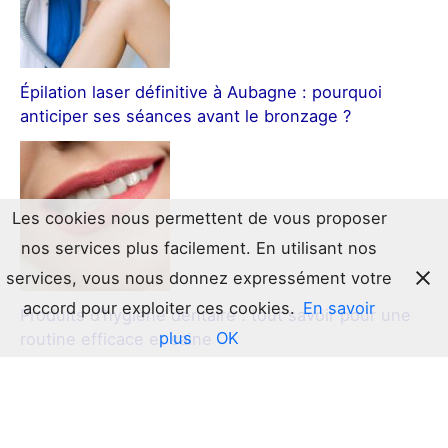
Épilation laser définitive à Aubagne : pourquoi
anticiper ses séances avant le bronzage ?
Les cookies nous permettent de vous proposer
nos services plus facilement. En utilisant nos
services, vous nous donnez expressément votre
accord pour exploiter ces cookies.
En savoir
Produits d’hygiène dentaire : tout savoir pour une
plus
OK
routine efficace et saine