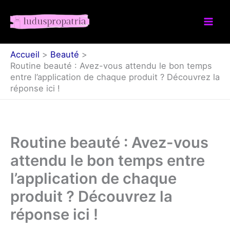
Aller
au
contenu
Accueil
Beauté
Routine beauté : Avez-vous attendu le bon temps
entre l’application de chaque produit ? Découvrez la
réponse ici !
Routine beauté : Avez-vous
attendu le bon temps entre
l’application de chaque
produit ? Découvrez la
réponse ici !