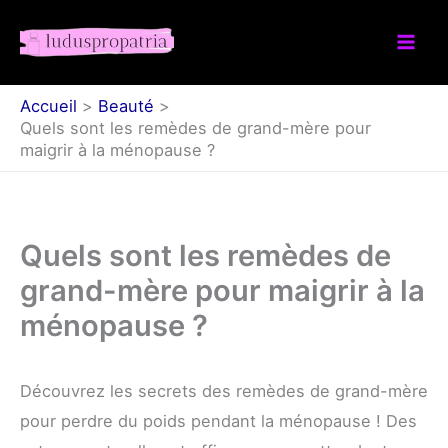
Aller
au
contenu
Accueil
Beauté
Quels sont les remèdes de grand-mère pour
maigrir à la ménopause ?
Quels sont les remèdes de
grand-mère pour maigrir à la
ménopause ?
Découvrez les secrets des remèdes de grand-mère
pour perdre du poids pendant la ménopause ! Des