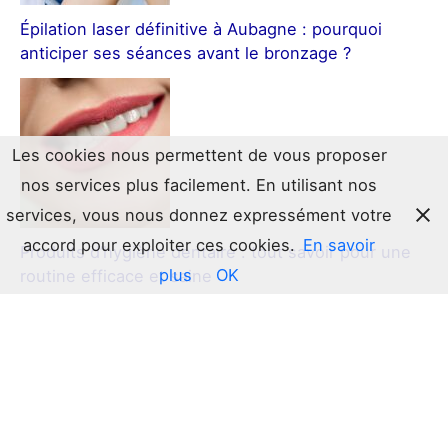
Épilation laser définitive à Aubagne : pourquoi
anticiper ses séances avant le bronzage ?
Les cookies nous permettent de vous proposer
nos services plus facilement. En utilisant nos
services, vous nous donnez expressément votre
accord pour exploiter ces cookies.
En savoir
Produits d’hygiène dentaire : tout savoir pour une
plus
OK
routine efficace et saine