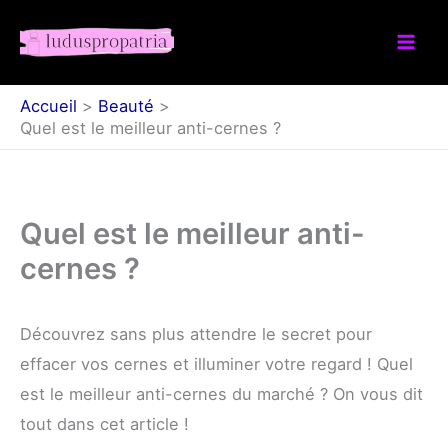
Aller
au
contenu
Accueil
Beauté
Quel est le meilleur anti-cernes ?
Quel est le meilleur anti-
cernes ?
Découvrez sans plus attendre le secret pour
effacer vos cernes et illuminer votre regard ! Quel
est le meilleur anti-cernes du marché ? On vous dit
tout dans cet article !