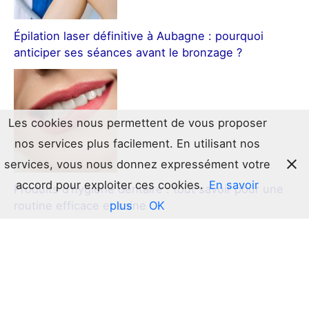
Épilation laser définitive à Aubagne : pourquoi
anticiper ses séances avant le bronzage ?
Les cookies nous permettent de vous proposer
nos services plus facilement. En utilisant nos
services, vous nous donnez expressément votre
accord pour exploiter ces cookies.
En savoir
Produits d’hygiène dentaire : tout savoir pour une
plus
OK
routine efficace et saine