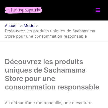
Aller
au
contenu
Accueil
Mode
Découvrez les produits uniques de Sachamama
Store pour une consommation responsable
Découvrez les produits
uniques de Sachamama
Store pour une
consommation responsable
Au détour d’une rue tranquille, une devanture