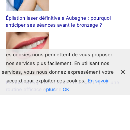
Épilation laser définitive à Aubagne : pourquoi
anticiper ses séances avant le bronzage ?
Les cookies nous permettent de vous proposer
nos services plus facilement. En utilisant nos
services, vous nous donnez expressément votre
accord pour exploiter ces cookies.
En savoir
Produits d’hygiène dentaire : tout savoir pour une
plus
OK
routine efficace et saine