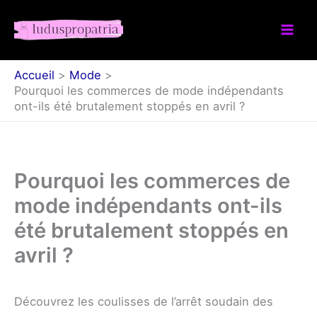
Aller
au
contenu
Accueil
Mode
Pourquoi les commerces de mode indépendants
ont-ils été brutalement stoppés en avril ?
Pourquoi les commerces de
mode indépendants ont-ils
été brutalement stoppés en
avril ?
Découvrez les coulisses de l’arrêt soudain des