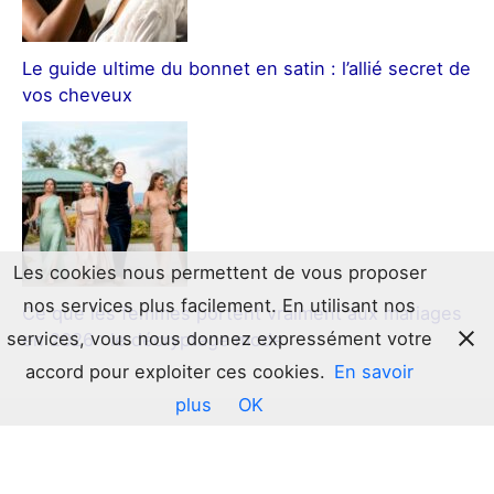
Le guide ultime du bonnet en satin : l’allié secret de
vos cheveux
Les cookies nous permettent de vous proposer
nos services plus facilement. En utilisant nos
Ce que les femmes portent vraiment aux mariages
services, vous nous donnez expressément votre
en 2026 : le décryptage mode
accord pour exploiter ces cookies.
En savoir
plus
OK
Copyright © 2026 luduspropatria.fr
Politique de confidentialité