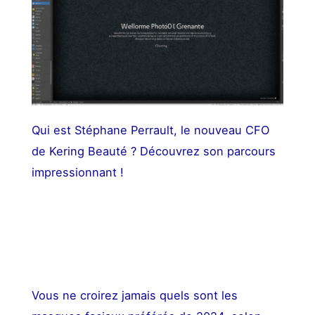
Qui est Stéphane Perrault, le nouveau CFO
de Kering Beauté ? Découvrez son parcours
impressionnant !
Vous ne croirez jamais quels sont les