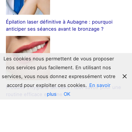
Épilation laser définitive à Aubagne : pourquoi
anticiper ses séances avant le bronzage ?
Les cookies nous permettent de vous proposer
nos services plus facilement. En utilisant nos
services, vous nous donnez expressément votre
accord pour exploiter ces cookies.
En savoir
Produits d’hygiène dentaire : tout savoir pour une
plus
OK
routine efficace et saine