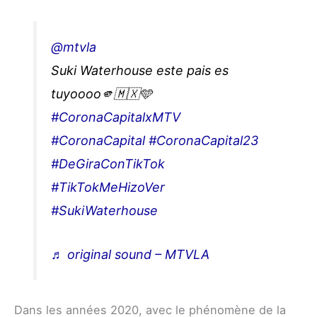
@mtvla
Suki Waterhouse este pais es
tuyoooo🫵🇲🇽🩵
#CoronaCapitalxMTV
#CoronaCapital
#CoronaCapital23
#DeGiraConTikTok
#TikTokMeHizoVer
#SukiWaterhouse
♬ original sound – MTVLA
Dans les années 2020, avec le phénomène de la