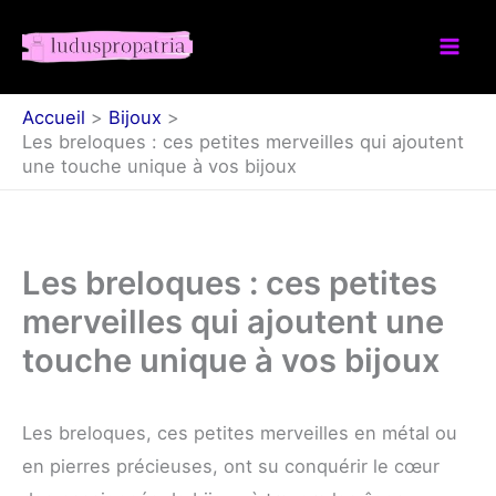
Aller
au
contenu
Accueil
Bijoux
Les breloques : ces petites merveilles qui ajoutent
une touche unique à vos bijoux
Les breloques : ces petites
merveilles qui ajoutent une
touche unique à vos bijoux
Les breloques, ces petites merveilles en métal ou
en pierres précieuses, ont su conquérir le cœur