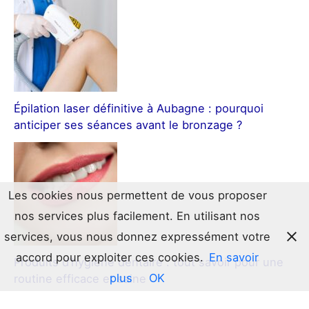
Épilation laser définitive à Aubagne : pourquoi
anticiper ses séances avant le bronzage ?
Les cookies nous permettent de vous proposer
nos services plus facilement. En utilisant nos
services, vous nous donnez expressément votre
accord pour exploiter ces cookies.
En savoir
Produits d’hygiène dentaire : tout savoir pour une
plus
OK
routine efficace et saine