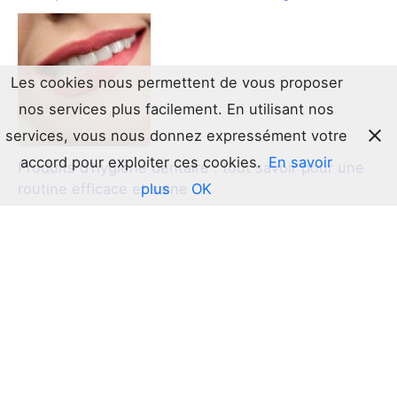
Les cookies nous permettent de vous proposer
nos services plus facilement. En utilisant nos
services, vous nous donnez expressément votre
accord pour exploiter ces cookies.
En savoir
Produits d’hygiène dentaire : tout savoir pour une
plus
OK
routine efficace et saine
Le guide ultime du bonnet en satin : l’allié secret de
vos cheveux