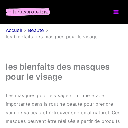
Aller
au
contenu
Accueil
Beauté
les bienfaits des masques pour le visage
les bienfaits des masques
pour le visage
Les masques pour le visage sont une étape
importante dans la routine beauté pour prendre
soin de sa peau et retrouver son éclat naturel. Ces
masques peuvent être réalisés à partir de produits