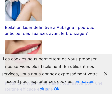
Épilation laser définitive à Aubagne : pourquoi
anticiper ses séances avant le bronzage ?
Les cookies nous permettent de vous proposer
nos services plus facilement. En utilisant nos
services, vous nous donnez expressément votre
accord pour exploiter ces cookies.
En savoir
Produits d’hygiène dentaire : tout savoir pour une
plus
OK
routine efficace et saine