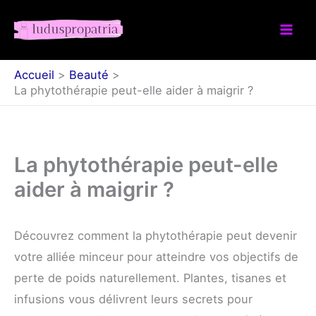
Aller
au
contenu
Accueil
Beauté
La phytothérapie peut-elle aider à maigrir ?
La phytothérapie peut-elle
aider à maigrir ?
Découvrez comment la phytothérapie peut devenir
votre alliée minceur pour atteindre vos objectifs de
perte de poids naturellement. Plantes, tisanes et
infusions vous délivrent leurs secrets pour