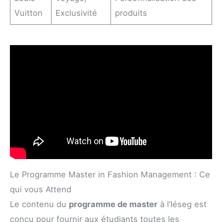
Vuitton
Exclusivité
produits
Le Programme Master in Fashion Management : Ce
qui vous Attend
Le contenu du
programme de master
à l’Iéseg est
conçu pour fournir aux étudiants toutes les