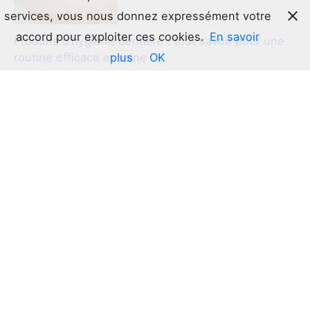
services, vous nous donnez expressément votre
accord pour exploiter ces cookies.
En savoir
Produits d’hygiène dentaire : tout savoir pour une
plus
OK
routine efficace et saine
Le guide ultime du bonnet en satin : l’allié secret de
vos cheveux