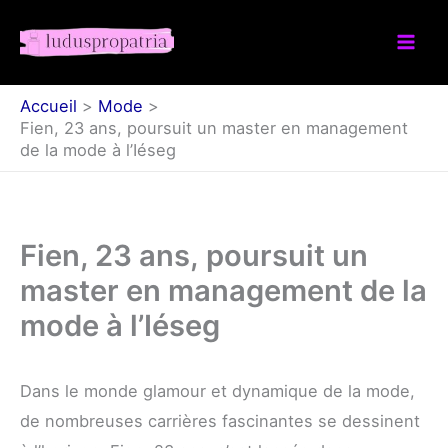
Aller
au
contenu
Accueil
Mode
Fien, 23 ans, poursuit un master en management
de la mode à l’Iéseg
Fien, 23 ans, poursuit un
master en management de la
mode à l’Iéseg
Dans le monde glamour et dynamique de la mode,
de nombreuses carrières fascinantes se dessinent