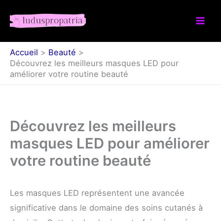
Aller
au
contenu
Accueil
Beauté
Découvrez les meilleurs masques LED pour
améliorer votre routine beauté
Découvrez les meilleurs
masques LED pour améliorer
votre routine beauté
Les masques LED représentent une avancée
significative dans le domaine des soins cutanés à