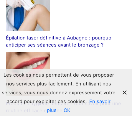
Épilation laser définitive à Aubagne : pourquoi
anticiper ses séances avant le bronzage ?
Les cookies nous permettent de vous proposer
nos services plus facilement. En utilisant nos
services, vous nous donnez expressément votre
accord pour exploiter ces cookies.
En savoir
Produits d’hygiène dentaire : tout savoir pour une
plus
OK
routine efficace et saine