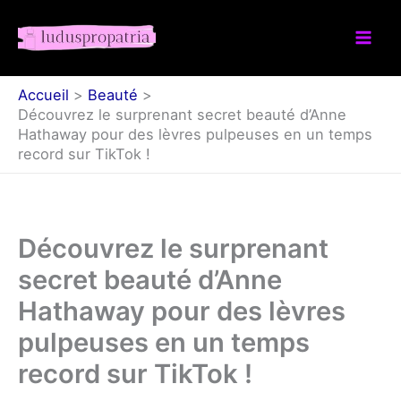
Aller
au
contenu
Accueil
Beauté
Découvrez le surprenant secret beauté d’Anne
Hathaway pour des lèvres pulpeuses en un temps
record sur TikTok !
Découvrez le surprenant
secret beauté d’Anne
Hathaway pour des lèvres
pulpeuses en un temps
record sur TikTok !