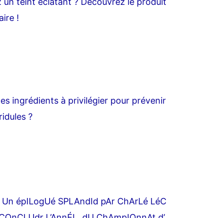
 un teint éclatant ? Découvrez le produit
ire !
es ingrédients à privilégier pour prévenir
ridules ?
 Un épILogUé SPLAndId pAr ChArLé LéC
 COnCLUdr L’AnnÉL dU ChAmpIOnnAt d’