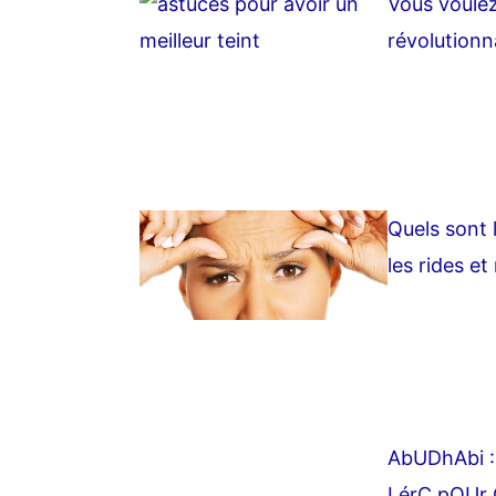
Vous voulez
révolutionna
Quels sont l
les rides et 
AbUDhAbi :
LérC pOUr