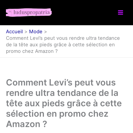
Aller
au
contenu
Accueil
Mode
Comment Levi’s peut vous rendre ultra tendance
de la tête aux pieds grâce à cette sélection en
promo chez Amazon ?
Comment Levi’s peut vous
rendre ultra tendance de la
tête aux pieds grâce à cette
sélection en promo chez
Amazon ?