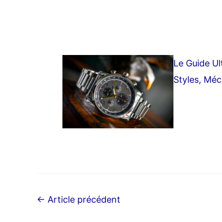
Le Guide U
Styles, Méc
←
Article précédent