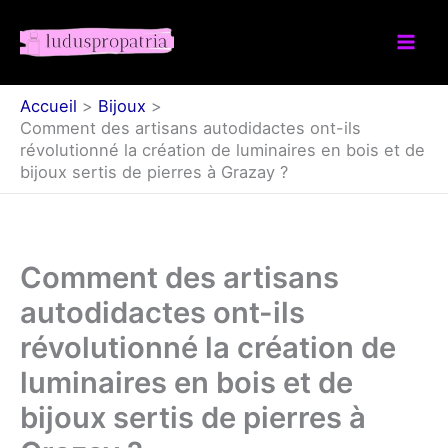
Aller
au
contenu
Accueil
Bijoux
Comment des artisans autodidactes ont-ils
révolutionné la création de luminaires en bois et de
bijoux sertis de pierres à Grazay ?
Comment des artisans
autodidactes ont-ils
révolutionné la création de
luminaires en bois et de
bijoux sertis de pierres à