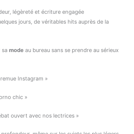
deur, légèreté et écriture engagée
lques jours, de véritables hits auprès de la
r sa
mode
au bureau sans se prendre au sérieux
i remue Instagram »
porno chic »
ébat ouvert avec nos lectrices »
 profondeur, même sur les sujets les plus légers.