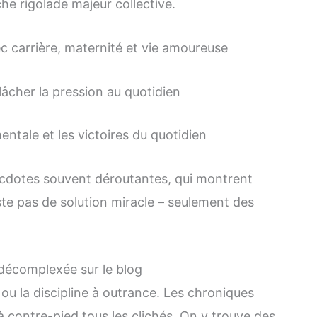
che rigolade majeur collective.
c carrière, maternité et vie amoureuse
lâcher la pression au quotidien
ntale et les victoires du quotidien
ecdotes souvent déroutantes, qui montrent
xiste pas de solution miracle – seulement des
t décomplexée sur le blog
ou la discipline à outrance. Les chroniques
à contre-pied tous les clichés. On y trouve des