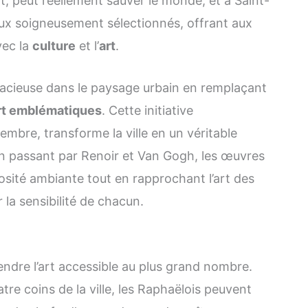
t, peut réellement sauver le monde, et à Saint-
aux soigneusement sélectionnés, offrant aux
vec la
culture
et l’
art
.
udacieuse dans le paysage urbain en remplaçant
rt emblématiques
. Cette initiative
cembre, transforme la ville en un véritable
n passant par Renoir et Van Gogh, les œuvres
osité ambiante tout en rapprochant l’art des
 la sensibilité de chacun.
ndre l’art accessible au plus grand nombre.
re coins de la ville, les Raphaëlois peuvent