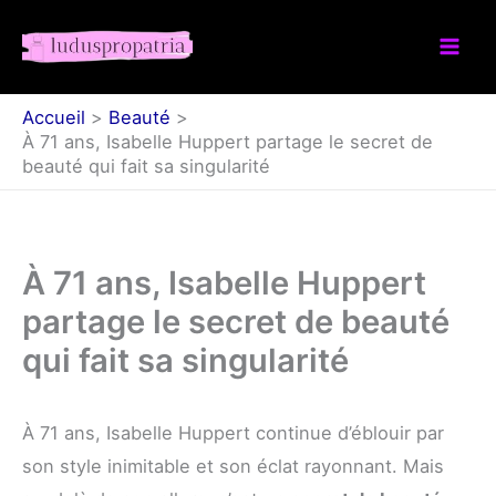
Aller
au
contenu
Accueil
Beauté
À 71 ans, Isabelle Huppert partage le secret de
beauté qui fait sa singularité
À 71 ans, Isabelle Huppert
partage le secret de beauté
qui fait sa singularité
À 71 ans, Isabelle Huppert continue d’éblouir par
son style inimitable et son éclat rayonnant. Mais